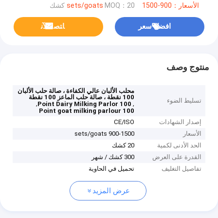
الأسعار：900-1500 sets/goats
MOQ：20 كشك
افضل سعر
ﺎﺘﺼﻟ ﺍﻶﻧ
منتوج وصف
محلب الألبان عالي الكفاءة ، صالة حلب الألبان
100 نقطة ، صالة حلب الماعز 100 نقطة
تسليط الضوء
,
,
100 Point Dairy Milking Parlor
100 Point goat milking parlour
إصدار الشهادات
CE/ISO
الأسعار
900-1500 sets/goats
الحد الأدنى لكمية
20 كشك
القدرة على العرض
300 كشك / شهر
تفاصيل التغليف
تحميل في الحاوية
عرض المزيد