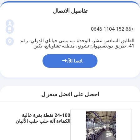
تفاصيل الاتصال
+86 152 1104 0646
الطابق السادس عشر، الوحدة ب، مبنى جياتاي الدولي، رقم
41، طريق دونغسيهوان تشونغ، منطقة تشاويانغ، بكين
ﺎﺘﺼﻟ ﺍﻶﻧ
احصل على افضل سعر ل
24-100 نقطة بقرة عالية
الكفاءة آلة حلب حلب الألبان
مزرعة