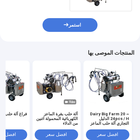
استمر
المنتجات الموصى بها
Dairy Big Farm 20 ~
آلة حلب بقرة الماعز
فراغ آلة حلب ال
24pcs / H الدليل
الكهربائية المحمولة اثنين
التجاري آلة حلب الماعز
من الدلاء
الإلكترونية
افضل سعر
افضل سعر
افضل سع