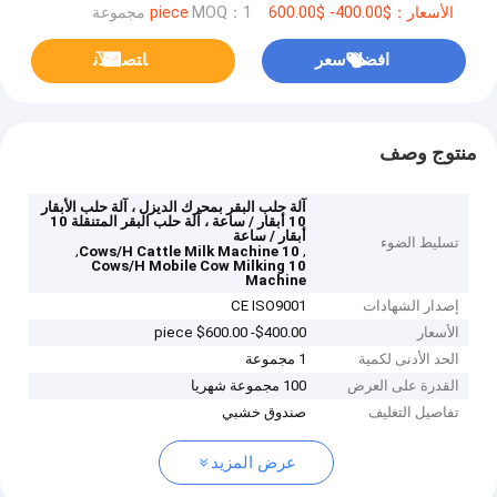
الأسعار：$400.00- $600.00 piece
MOQ：1 مجموعة
افضل سعر
ﺎﺘﺼﻟ ﺍﻶﻧ
منتوج وصف
آلة حلب البقر بمحرك الديزل ، آلة حلب الأبقار
10 أبقار / ساعة ، آلة حلب البقر المتنقلة 10
أبقار / ساعة
تسليط الضوء
,
,
10 Cows/H Cattle Milk Machine
10 Cows/H Mobile Cow Milking
Machine
إصدار الشهادات
CE ISO9001
الأسعار
$400.00- $600.00 piece
الحد الأدنى لكمية
1 مجموعة
القدرة على العرض
100 مجموعة شهريا
تفاصيل التغليف
صندوق خشبي
عرض المزيد