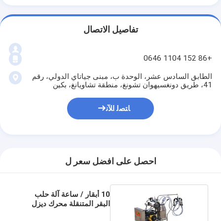
تفاصيل الاتصال
+86 152 1104 0646
الطابق السادس عشر، الوحدة ب، مبنى جياتاي الدولي، رقم
41، طريق دونغسيهوان تشونغ، منطقة تشاويانغ، بكين
ﺎﺘﺼﻟ ﺍﻶﻧ
احصل على افضل سعر ل
10 أبقار / ساعة آلة حلب
البقر المتنقلة محرك ديزل
للماشية