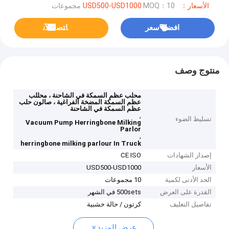
الأسعار：USD500-USD1000
MOQ：10 مجموعات
افضل سعر
ﺎﺘﺼﻟ ﺍﻶﻧ
منتوج وصف
محلب عظم السمكة في الشاحنة ، محللب
عظم السمكة المضخة الفراغية ، صالون حلب
عظم السمكة في الشاحنة
,
تسليط الضوء
Vacuum Pump Herringbone Milking
Parlor
,
herringbone milking parlour In Truck
إصدار الشهادات
CE ISO
الأسعار
USD500-USD1000
الحد الأدنى لكمية
10 مجموعات
القدرة على العرض
500sets في الشهر
تفاصيل التغليف
كرتون / حالة خشبية
عرض المزيد