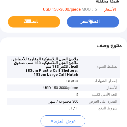
شبكة مجلفنة
الأسعار：USD 150-3000/piece
MOQ：5
افضل سعر
ﺎﺘﺼﻟ ﺍﻶﻧ
منتوج وصف
ملاجئ العجل البلاستيكية المقاومة للأحماض ،
ملاجئ العجل البلاستيكية 183 سم ، صندوق
تسليط الضوء
العجل الكبير 183 سم
,
,
183cm Plastic Calf Shelters
183cm Large Calf Hutch
إصدار الشهادات
CE/ISO
الأسعار
USD 150-3000/piece
الحد الأدنى لكمية
5
القدرة على العرض
300 مجموعة / شهر
شروط الدفع
T / T.
عرض المزيد