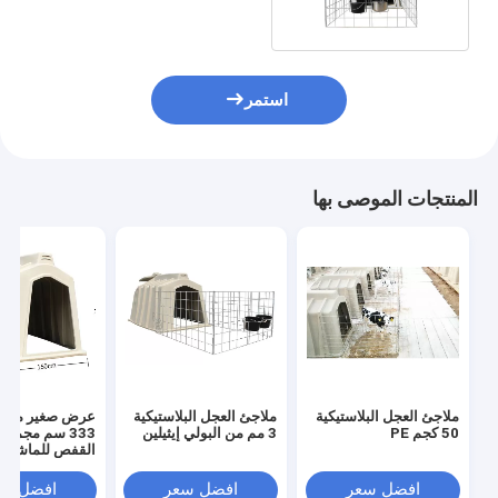
استمر
المنتجات الموصى بها
ملاجئ العجل البلاستيكية
ملاجئ العجل البلاستيكية
عرض صغير مقاوم
50 كجم PE
3 مم من البولي إيثيلين
333 سم مجموع
القفص للماشية
افضل سعر
افضل سعر
افضل سع