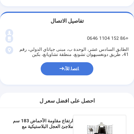
تفاصيل الاتصال
+86 152 1104 0646
الطابق السادس عشر، الوحدة ب، مبنى جياتاي الدولي، رقم
41، طريق دونغسيهوان تشونغ، منطقة تشاويانغ، بكين
ﺎﺘﺼﻟ ﺍﻶﻧ
احصل على افضل سعر ل
ارتفاع مقاومة الأحماض 183 سم
ملاجئ العجل البلاستيكية مع
شبكة مجلفنة