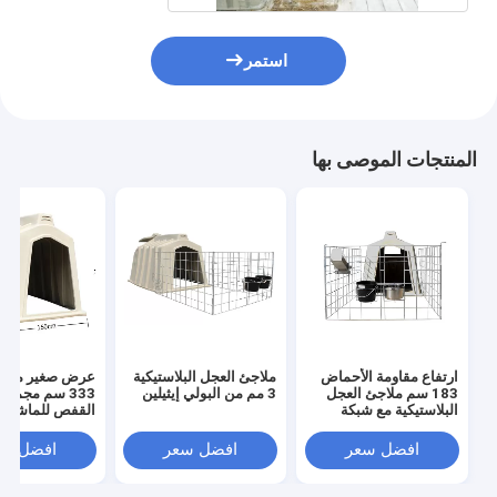
استمر
المنتجات الموصى بها
ارتفاع مقاومة الأحماض
ملاجئ العجل البلاستيكية
عرض صغير مقاوم
183 سم ملاجئ العجل
3 مم من البولي إيثيلين
333 سم مجموع
البلاستيكية مع شبكة
القفص للماشية
مجلفنة
افضل سعر
افضل سعر
افضل سع