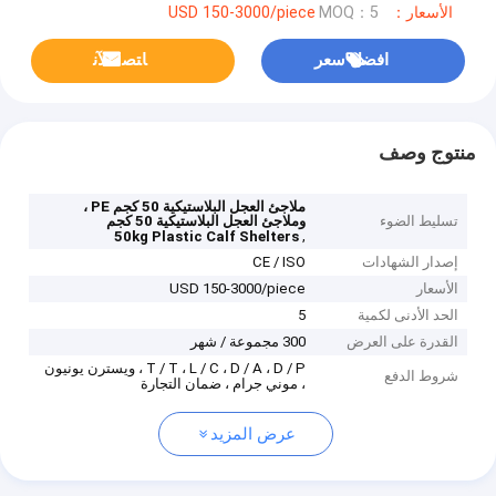
الأسعار：USD 150-3000/piece
MOQ：5
افضل سعر
ﺎﺘﺼﻟ ﺍﻶﻧ
منتوج وصف
ملاجئ العجل البلاستيكية 50 كجم PE ،
تسليط الضوء
وملاجئ العجل البلاستيكية 50 كجم
,
50kg Plastic Calf Shelters
إصدار الشهادات
CE / ISO
الأسعار
USD 150-3000/piece
الحد الأدنى لكمية
5
القدرة على العرض
300 مجموعة / شهر
T / T ، L / C ، D / A ، D / P ، ويسترن يونيون
شروط الدفع
، موني جرام ، ضمان التجارة
عرض المزيد