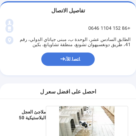
تفاصيل الاتصال
+86 152 1104 0646
الطابق السادس عشر، الوحدة ب، مبنى جياتاي الدولي، رقم
41، طريق دونغسيهوان تشونغ، منطقة تشاويانغ، بكين
ﺎﺘﺼﻟ ﺍﻶﻧ
احصل على افضل سعر ل
ملاجئ العجل
البلاستيكية 50
كجم PE