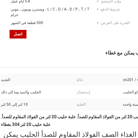
وقت التسليم:
5-8 أيام عمل
شروط الدفع:
L / C ، D / A ، D / P ، T / T ، ويسترن يونيون ، موني
جرام
القدرة على العرض:
500 قطعة في الشهر
اتصل
ss201 /
حالة:
الجديد
لو الحليب
إستعمال:
الحليب والنبيذ وما إلى ذلك
نة واحدة
الاهلية:
10 لتر إلى 50 لتر
لمقاوم للصدأ
علبة حليب 20 لتر من الفولاذ المقاوم للصدأ
,
,
علبة حليب 20 لتر 304 بغطاء