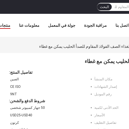
البحث
اتصل بنا
مراقبة الجودة
جولة في المعمل
معلومات عنا
منتجات
تفاصيل المنتج:
مكان المنشأ:
الصين
إصدار الشهادات:
CE ISO
رقم الموديل:
9NT
شروط الدفع والشحن:
الحد الأدنى لكمية:
50 جهاز كمبيوتر شخصى
الأسعار:
USD25-USD40
تفاصيل التغليف:
كرتون