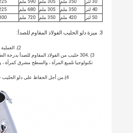
30 لتر
350 ملم
305 ملم
590 ملم
225 مل
40 لتر
350 ملم
305 ملم
680 ملم
225 مل
50 لتر
420 ملم
350 ملم
720 ملم
300 مل
3. ميزة دلو الحليب الفولاذ المقاوم للصدأ:
2). العملية متطورة ، ومقاومة للصدمات ، وسهلة التنظيف ، وحماية الصحة والبيئة
3) .304 حليب من الفولاذ المقاوم للصدأ بدرجة
تكنولوجيا تلميع المرآة ، والسطح مشرق كمرآة ، وس
4).من أجل الحفاظ على دلو الحليب جديدًا ، يرجى عدم استخدام الأسلاك الفولاذية أو المواد الصلبة للتنظيف.