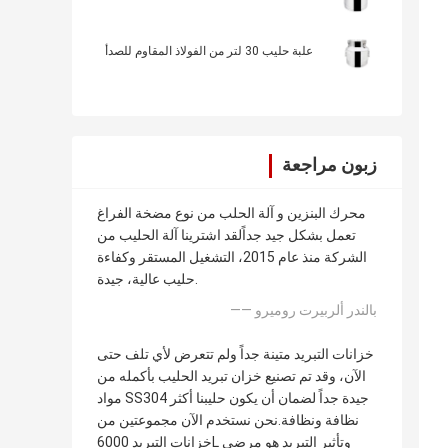
علبة حليب 30 لتر من الفولاذ المقاوم للصدأ
زبون مراجعة
محرك البنزين و آلة الحلب من نوع مضخة الفراغ
تعمل بشكل جيد جداًلقد اشترينا آلة الحليب من
الشركة منذ عام 2015، التشغيل المستقر وكفاءة
حليب عالية، جيدة.
—— بالندر ألربيرت روميرو
خزانات التبريد متينة جداً ولم تتعرض لأي تلف حتى
الآن، وقد تم تصنيع خزان تبريد الحليب بأكمله من
مواد SS304 جيدة جداً لضمان أن يكون حليبنا أكثر
نظافة ونظافة.نحن نستخدم الآن مجموعتين من
خزانات التبريد 6000L وتأثير التبريد هو مرضي