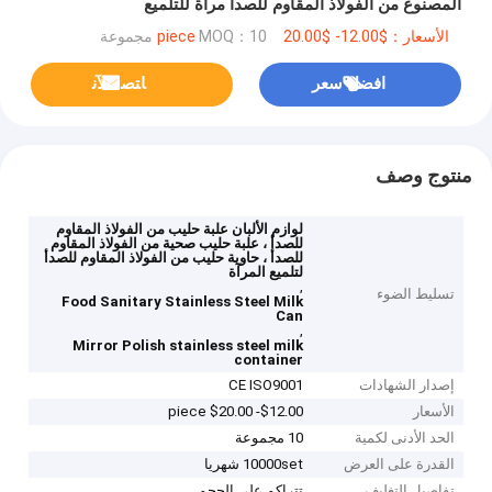
المصنوع من الفولاذ المقاوم للصدأ مرآة للتلميع
الأسعار：$12.00- $20.00 piece
MOQ：10 مجموعة
افضل سعر
ﺎﺘﺼﻟ ﺍﻶﻧ
منتوج وصف
لوازم الألبان علبة حليب من الفولاذ المقاوم
للصدأ ، علبة حليب صحية من الفولاذ المقاوم
للصدأ ، حاوية حليب من الفولاذ المقاوم للصدأ
لتلميع المرآة
,
تسليط الضوء
Food Sanitary Stainless Steel Milk
Can
,
Mirror Polish stainless steel milk
container
إصدار الشهادات
CE ISO9001
الأسعار
$12.00- $20.00 piece
الحد الأدنى لكمية
10 مجموعة
القدرة على العرض
10000set شهريا
تفاصيل التغليف
تتراكم على الحجم