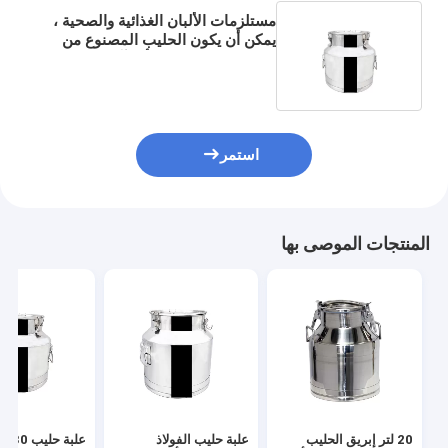
مستلزمات الألبان الغذائية والصحية ،
يمكن أن يكون الحليب المصنوع من
الفولاذ المقاوم للصدأ مرآة للتلميع
استمر
المنتجات الموصى بها
20 لتر إبريق الحليب
علبة حليب الفولاذ
علبة ح