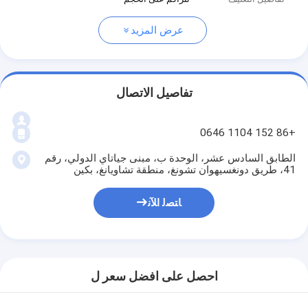
عرض المزيد
تفاصيل الاتصال
+86 152 1104 0646
الطابق السادس عشر، الوحدة ب، مبنى جياتاي الدولي، رقم
41، طريق دونغسيهوان تشونغ، منطقة تشاويانغ، بكين
ﺎﺘﺼﻟ ﺍﻶﻧ
احصل على افضل سعر ل