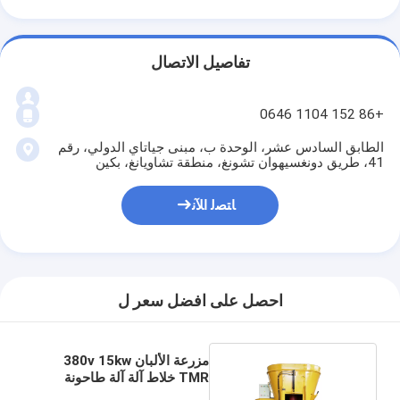
تفاصيل الاتصال
+86 152 1104 0646
الطابق السادس عشر، الوحدة ب، مبنى جياتاي الدولي، رقم
41، طريق دونغسيهوان تشونغ، منطقة تشاويانغ، بكين
ﺎﺘﺼﻟ ﺍﻶﻧ
احصل على افضل سعر ل
مزرعة الألبان 380v 15kw
TMR خلاط آلة آلة طاحونة
تغذية الدواجن