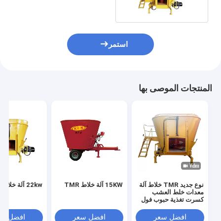
استمر
المنتجات الموصى بها
نوع جديد TMR خلاط آلة
15KW آلة خلاط TMR
22kw آلة خلاط TMR
معدات خلط العشب
كسرت تغذية حبوب فول
الصويا والذرة
افضل سعر
افضل سعر
افضل سع