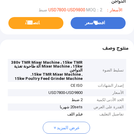
الدواجن
الأسعار：USD7800-USD9800
MOQ：2 ضبط
افضل سعر
ﺎﺘﺼﻟ ﺍﻶﻧ
منتوج وصف
380v TMR Mixer Machine ، 15kw TMR
Mixer Machine ، 15kw آلة طاحونة تغذية
تسليط الضوء
الدواجن
,
,
15kw TMR Mixer Machine
15kw Poultry Feed Grinder Machine
إصدار الشهادات
CE ISO
الأسعار
USD7800-USD9800
الحد الأدنى لكمية
2 ضبط
القدرة على العرض
20sets شهريا
تفاصيل التغليف
فيلم اللف
عرض المزيد