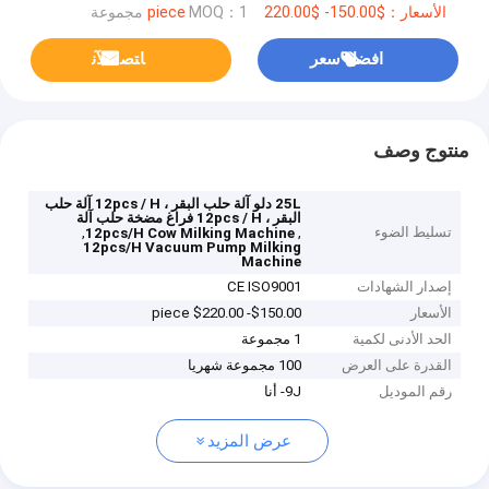
الأسعار：$150.00- $220.00 piece
MOQ：1 مجموعة
افضل سعر
ﺎﺘﺼﻟ ﺍﻶﻧ
منتوج وصف
25L دلو آلة حلب البقر ، 12pcs / H آلة حلب
البقر ، 12pcs / H فراغ مضخة حلب آلة
تسليط الضوء
,
,
12pcs/H Cow Milking Machine
12pcs/H Vacuum Pump Milking
Machine
إصدار الشهادات
CE ISO9001
الأسعار
$150.00- $220.00 piece
الحد الأدنى لكمية
1 مجموعة
القدرة على العرض
100 مجموعة شهريا
رقم الموديل
9J- أنا
عرض المزيد