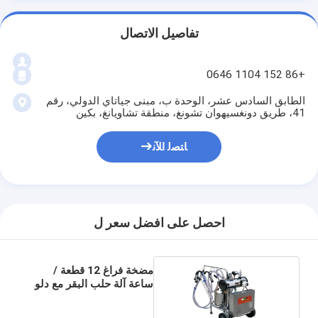
تفاصيل الاتصال
+86 152 1104 0646
الطابق السادس عشر، الوحدة ب، مبنى جياتاي الدولي، رقم
41، طريق دونغسيهوان تشونغ، منطقة تشاويانغ، بكين
ﺎﺘﺼﻟ ﺍﻶﻧ
احصل على افضل سعر ل
مضخة فراغ 12 قطعة /
ساعة آلة حلب البقر مع دلو
25L