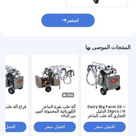
استمر
المنتجات الموصى بها
Dairy Big Farm 20 ~
آلة حلب بقرة الماعز
فراغ آلة حلب ال
24pcs / H الدليل
الكهربائية المحمولة اثنين
التجاري آلة حلب الماعز
من الدلاء
الإلكترونية
افضل سعر
افضل سعر
افضل سع